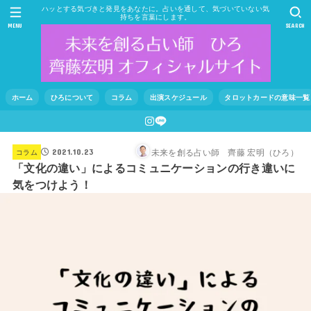
ハッとする気づきと発見をあなたに。占いを通して、気づいていない気
持ちを言葉にします。
MENU
SEARCH
ホーム
ひろについて
コラム
出演スケジュール
タロットカードの意味一覧
未来を創る占い師 齊藤 宏明（ひろ）
コラム
2021.10.23
「文化の違い」によるコミュニケーションの行き違いに
気をつけよう！