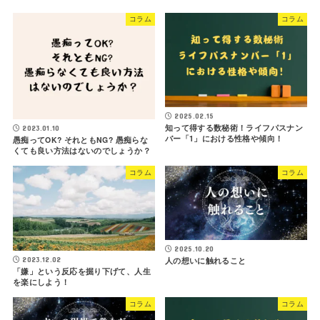
コラム
コラム
2025.02.15
知って得する数秘術！ライフパスナン
2023.01.10
バー「1」における性格や傾向！
愚痴ってOK? それともNG? 愚痴らな
くても良い方法はないのでしょうか？
コラム
コラム
2025.10.20
人の想いに触れること
2023.12.02
「嫌」という反応を掘り下げて、人生
を楽にしよう！
コラム
コラム