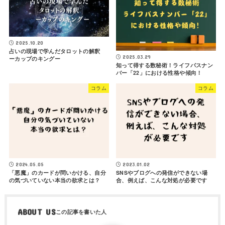
2025.10.20
占いの現場で学んだタロットの解釈
2025.03.29
ーカップのキングー
知って得する数秘術！ライフパスナン
バー「22」における性格や傾向！
コラム
コラム
2024.05.05
2023.01.02
「悪魔」のカードが問いかける、自分
SNSやブログへの発信ができない場
の気づいていない本当の欲求とは？
合、例えば、こんな対処が必要です
ABOUT US