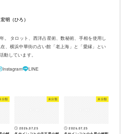
 宏明（ひろ）
0年。 タロット、西洋占星術、数秘術、手相を使用し
現在、横浜中華街の占い館「老上海」と「愛縁」とい
活動しています。
未分類
未分類
未分類
2026.07.25
2026.07.25
星の解
各サインごとの天王星の解
各サインごとの土星の解釈