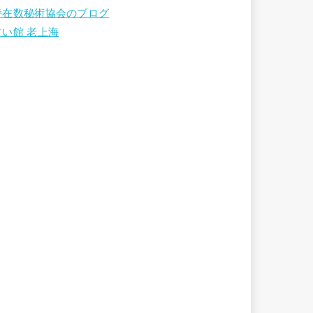
潜在数秘術協会のブログ
占い館 老上海