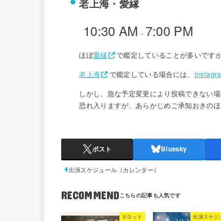
老上海・愛縁
10:30 AM
7:00 PM
-
ほぼ
愛縁
で鑑定していることが多いです
老上海
で鑑定している場合には、
Instagr
しかし、急な予定変更により投稿できない場
恐れ入りますが、あらかじめご承知おきのほ
ポスト
Bluesky
出演スケジュール（カレンダー）
RECOMMEND
タロット
出演スケジ