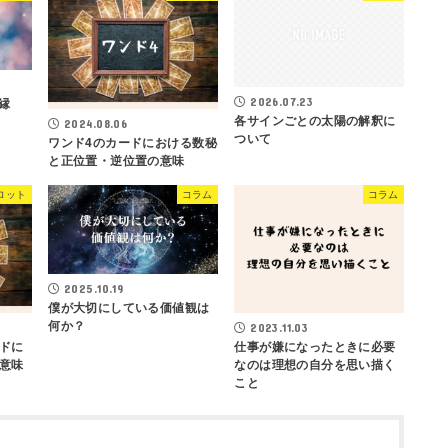
・愛縁
2026.07.23
各サインごとの太陽の解釈に
2024.08.06
ついて
ワンド4のカードにおける数秘
と正位置・逆位置の意味
ロット
コラム
コラム
2025.10.19
僕が大切にしている価値観は
何か？
2023.11.03
ドに
仕事が嫌になったときに必要
意味
なのは理想の自分を思い描く
こと