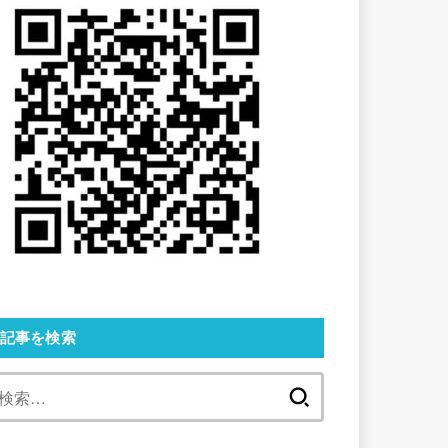
記事を検索
検
索: