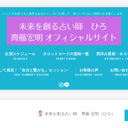
ハッとする気づきと発見をあなたに。占いを通して、気づいていない気持ちを言葉にします。
出演スケジュール
タロットカードの意味一覧
西洋占星術・タロ
SCHEDULE
TAROT CARDS
ASTROLOGY × T
して発見！「自分と繋がる」セッション
お客様の声
お問い合
SELF-CONNECT SESSION
CUSTOMERS’ VOICE
INQUIRIE
未来を創る占い師 齊藤 宏明（ひろ）