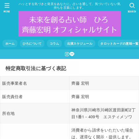
ハッとする気づきと発見をあなたに。占いを通して、気づいていない気
持ちを言葉にします。
MENU
SEARCH
ホーム
ひろについて
コラム
出演スケジュール
タロットカードの意味一覧
特定商取引法に基づく表記
販売事業者名
齊藤 宏明
販売責任者
齊藤 宏明
神奈川県川崎市川崎区渡田新町2丁
所在地
目1番1－409号 エスティメソワ
消費者から請求をいただいた場合
は、遅滞なく開示・提供します。