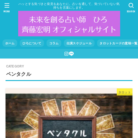
ハッとする気づきと発見をあなたに。占いを通して、気づいていない気
持ちを言葉にします。
MENU
SEARCH
ホーム
ひろについて
コラム
出演スケジュール
タロットカードの意味一覧
ペンタクル
タロット