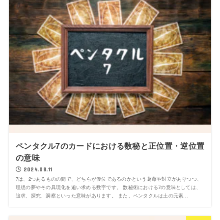
ペンタクル7のカードにおける数秘と正位置・逆位置
の意味
2024.08.11
7は、2つあるものの間で、どちらが優位であるのかという葛藤や対立がありつつ、
理想の夢やその具現化を追い求める数字です。 数秘術における7の意味としては、
追求、探究、洞察といった意味があります。 また、ペンタクルは土の元素...