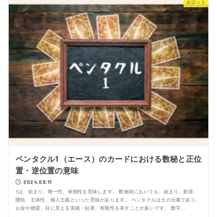
タロット
ペンタクル1（エース）のカードにおける数秘と正位
置・逆位置の意味
2024.08.11
1は、始まり、唯一性、単独性を意味します。 数秘術においても、始まり、創造、
開拓、主体性、個人主義といった意味があります。 ペンタクルは土の元素であり、
お金や物質、目に見える実績・結果、有限性を表すことが多いです。 数字...