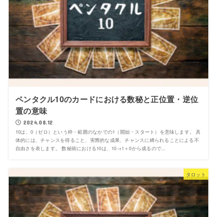
ペンタクル10のカードにおける数秘と正位置・逆位
置の意味
2024.08.12
10は、0（ゼロ）という枠・範囲のなかでの1（開始・スタート）を意味します。 具
体的には、チャンスを得ること、実際的な成果、チャンスに縛られることによる不
自由さを表します。 数秘術における10は、10→1＋0から成るので...
タロット