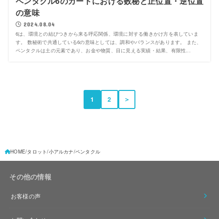
ペンタクル6のカードにおける数秘と正位置・逆位置
の意味
2024.08.04
6は、環境との結びつきから来る呼応関係、環境に対する働きかけ方を表していま
す。 数秘術で共通している6の意味としては、調和やバランスがあります。 また、
ペンタクルは土の元素であり、お金や物質、目に見える実績・結果、有限性...
1
2
＞
HOME
タロット
小アルカナ
ペンタクル
その他の情報
お客様の声