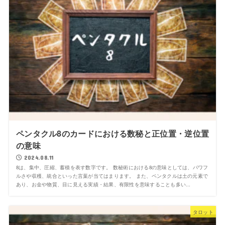
ペンタクル8のカードにおける数秘と正位置・逆位置
の意味
2024.08.11
8は、集中、圧縮、蓄積を表す数字です。 数秘術における8の意味としては、パワフ
ルさや収穫、統合といった言葉が当てはまります。 また、ペンタクルは土の元素で
あり、お金や物質、目に見える実績・結果、有限性を意味することも多い...
タロット