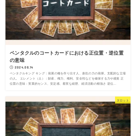
ペンタクルのコートカードにおける正位置・逆位置
の意味
2024.08.14
ペンタクルキング キング：発展の種を作り出す人、創生の力の発揮。支配的な立場
の人。 エレメント（土）：財産、権力、権利、安全性などを確保する力や感覚 正
位置の意味：実業的センス、安定感、着実な経歴、経済活動の根強さ 逆位...
タロット