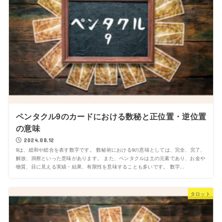
ペンタクル9のカードにおける数秘と正位置・逆位置
の意味
2024.08.12
9は、総和や総合を表す数字です。 数秘術における9の意味としては、完全、完了、
解放、洞察といった意味があります。 また、ペンタクルは土の元素であり、お金や
物質、目に見える実績・結果、有限性を意味することも多いです。 数字...
タロット