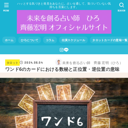
ハッとする気づきと発見をあなたに。占いを通して、気づいていない気
持ちを言葉にします。
MENU
SEARCH
ホーム
ひろについて
コラム
出演スケジュール
タロットカードの意味一覧
未来を創る占い師 齊藤 宏明（ひろ）
タロット
2024.08.04
ワンド6のカードにおける数秘と正位置・逆位置の意味