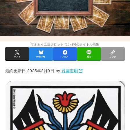
マルセイユ版タロット ワンド6のタイトル画像
ポスト
Bluesky
シェア
送る
リンク
最終更新日 2025年2月9日 by
斉藤宏明