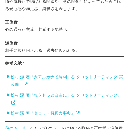
情や気持ちで結ばれる関係や、その関係性によってもたらされ
る安心感や満足感、純粋さを表します。
正位置
心の通った交流、共感する気持ち。
逆位置
相手に振り回される、過去に囚われる。
参考文献：
松村 潔 著『大アルカナで展開する タロットリーディング 実
践編』
松村 潔 著『魂をもっと自由にする タロットリーディング』
松村 潔 著『タロット解釈大事典』
前のカード
< カップ6のカードにおける数秘と正位置・逆位置