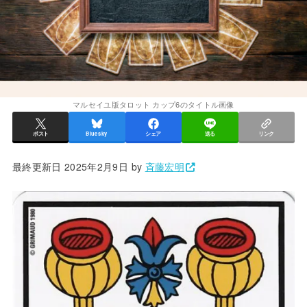
マルセイユ版タロット カップ6のタイトル画像
ポスト
Bluesky
シェア
送る
リンク
最終更新日 2025年2月9日 by
斉藤宏明