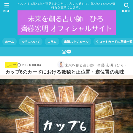
ハッとする気づきと発見をあなたに。占いを通して、気づいていない気
持ちを言葉にします。
MENU
SEARCH
ホーム
ひろについて
コラム
出演スケジュール
タロットカードの意味一覧
未来を創る占い師 齊藤 宏明（ひろ）
カップ
2024.08.04
カップ6のカードにおける数秘と正位置・逆位置の意味