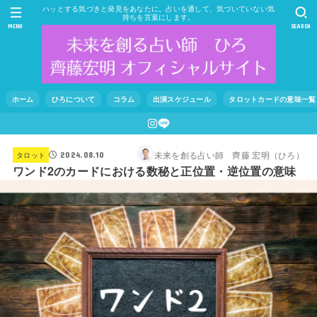
ハッとする気づきと発見をあなたに。占いを通して、気づいていない気
持ちを言葉にします。
MENU
SEARCH
ホーム
ひろについて
コラム
出演スケジュール
タロットカードの意味一覧
未来を創る占い師 齊藤 宏明（ひろ）
タロット
2024.08.10
ワンド2のカードにおける数秘と正位置・逆位置の意味