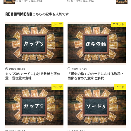
位置・逆位置の意味
位置・逆位置の意味
RECOMMEND
カップ
タロット
2024.08.07
2024.07.28
カップ3のカードにおける数秘と正位
「運命の輪」のカードにおける数秘・
置・逆位置の意味
図像を含めた意味と解釈
カップ
ソード