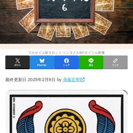
マルセイユ版タロット ペンタクル6のタイトル画像
ポスト
Bluesky
シェア
送る
リンク
最終更新日 2025年2月9日 by
斉藤宏明