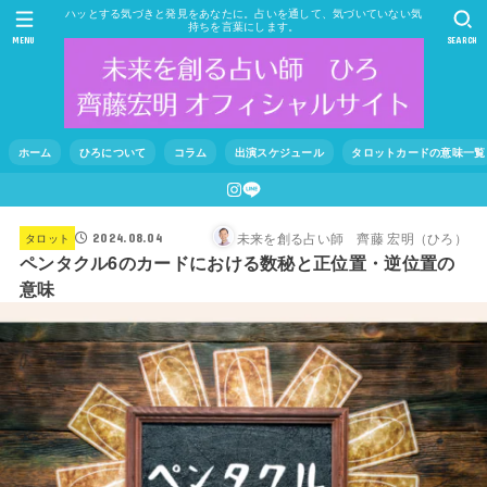
ハッとする気づきと発見をあなたに。占いを通して、気づいていない気
持ちを言葉にします。
MENU
SEARCH
ホーム
ひろについて
コラム
出演スケジュール
タロットカードの意味一覧
未来を創る占い師 齊藤 宏明（ひろ）
タロット
2024.08.04
ペンタクル6のカードにおける数秘と正位置・逆位置の
意味