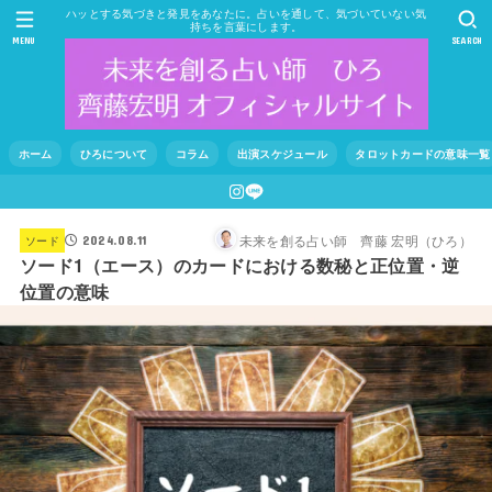
ハッとする気づきと発見をあなたに。占いを通して、気づいていない気
持ちを言葉にします。
MENU
SEARCH
ホーム
ひろについて
コラム
出演スケジュール
タロットカードの意味一覧
未来を創る占い師 齊藤 宏明（ひろ）
ソード
2024.08.11
ソード1（エース）のカードにおける数秘と正位置・逆
位置の意味