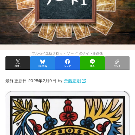
マルセイユ版タロット ソード1のタイトル画像
ポスト
Bluesky
シェア
送る
リンク
最終更新日 2025年2月9日 by
斉藤宏明