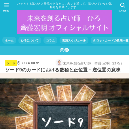
ハッとする気づきと発見をあなたに。占いを通して、気づいていない気
持ちを言葉にします。
MENU
SEARCH
ホーム
ひろについて
コラム
出演スケジュール
タロットカードの意味一覧
未来を創る占い師 齊藤 宏明（ひろ）
ソード
2024.08.12
ソード9のカードにおける数秘と正位置・逆位置の意味