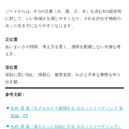
ソードからは、4つの元素（火、風、土、水）を含む9の総合性
に対して、いい加減さを感じやすくなり、それを許せず神経の
尖った生き方になりやすくなります。
正位置
あいまいさの排除、考え方を貫く、感情を配慮しない冷徹な考
え方。
逆位置
深刻に思い悩む、猜疑心、被害妄想。わざと不幸な事態を作り
出す癖。
参考文献：
松村 潔 著『大アルカナで展開する タロットリーディング 実
践編』
松村 潔 著『魂をもっと自由にする タロットリーディング』