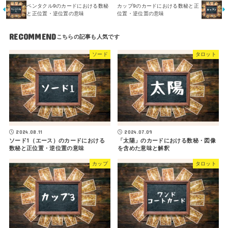
ペンタクル9のカードにおける数秘
カップ9のカードにおける数秘と正
と正位置・逆位置の意味
位置・逆位置の意味
RECOMMEND
ソード
タロット
2024.08.11
2024.07.09
ソード1（エース）のカードにおける
「太陽」のカードにおける数秘・図像
数秘と正位置・逆位置の意味
を含めた意味と解釈
カップ
タロット