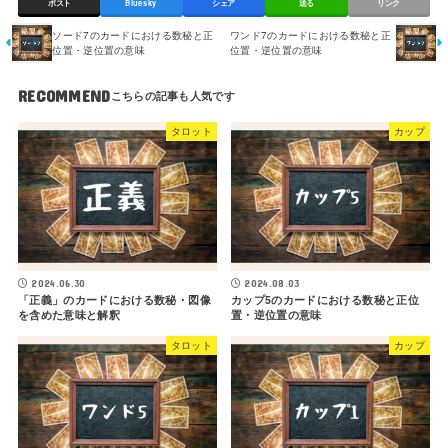
ポスト
Bluesky
シェア
送る
リンク
ソード7のカードにおける数秘と正
ワンド7のカードにおける数秘と正
位置・逆位置の意味
位置・逆位置の意味
RECOMMEND
タロット
カップ
2024.06.30
2024.08.03
「正義」のカードにおける数秘・図像
カップ5のカードにおける数秘と正位
を含めた意味と解釈
置・逆位置の意味
タロット
カップ