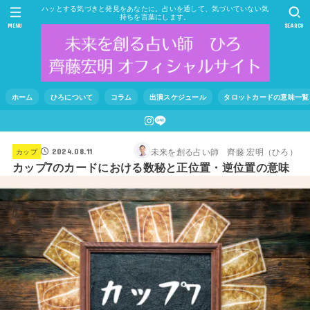
ハッとする気づきと発見をあなたに。占いを通して、気づいていない気
持ちを言葉にします。
MENU
SEARCH
ホーム
ひろについて
コラム
出演スケジュール
タロットカードの意味一覧
未来を創る占い師 齊藤 宏明（ひろ）
カップ
2024.08.11
カップ7のカードにおける数秘と正位置・逆位置の意味