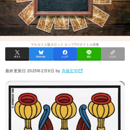
マルセイユ版タロット カップ7のタイトル画像
ポスト
Bluesky
シェア
送る
リンク
最終更新日 2025年2月9日 by
斉藤宏明