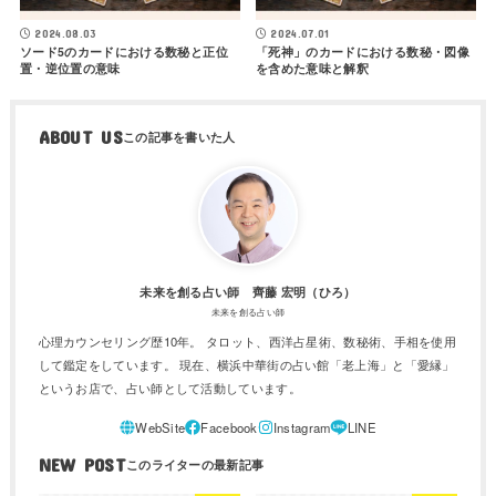
2024.08.03
2024.07.01
ソード5のカードにおける数秘と正位
「死神」のカードにおける数秘・図像
置・逆位置の意味
を含めた意味と解釈
ABOUT US
未来を創る占い師 齊藤 宏明（ひろ）
未来を創る占い師
心理カウンセリング歴10年。 タロット、西洋占星術、数秘術、手相を使用
して鑑定をしています。 現在、横浜中華街の占い館「老上海」と「愛縁」
というお店で、占い師として活動しています。
NEW POST