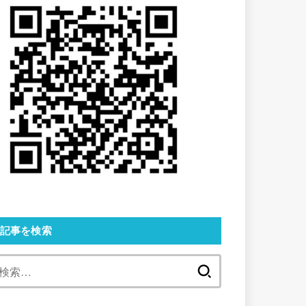
記事を検索
検
索: