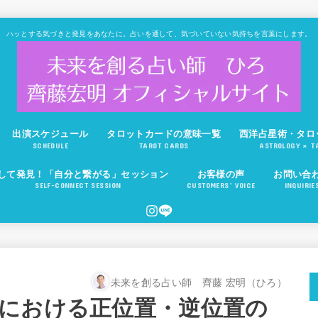
ハッとする気づきと発見をあなたに。占いを通して、気づいていない気持ちを言葉にします。
出演スケジュール
タロットカードの意味一覧
西洋占星術・タロ
SCHEDULE
TAROT CARDS
ASTROLOGY × T
して発見！「自分と繋がる」セッション
お客様の声
お問い合
SELF-CONNECT SESSION
CUSTOMERS’ VOICE
INQUIRIE
未来を創る占い師 齊藤 宏明（ひろ）
における正位置・逆位置の