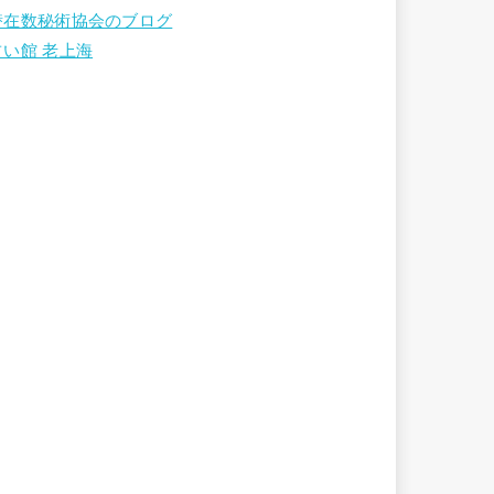
潜在数秘術協会のブログ
占い館 老上海