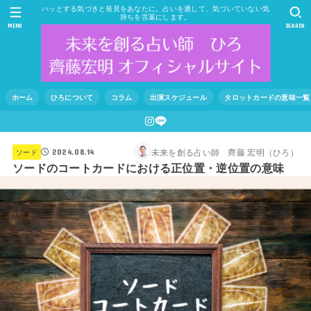
ハッとする気づきと発見をあなたに。占いを通して、気づいていない気
持ちを言葉にします。
MENU
SEARCH
ホーム
ひろについて
コラム
出演スケジュール
タロットカードの意味一覧
未来を創る占い師 齊藤 宏明（ひろ）
ソード
2024.08.14
ソードのコートカードにおける正位置・逆位置の意味