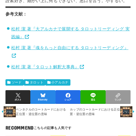
詮索好き、細かい上に何もできない、悪口を言う。小ずるい。
参考文献：
松村 潔 著『大アルカナで展開する タロットリーディング 実
践編』
松村 潔 著『魂をもっと自由にする タロットリーディング』
松村 潔 著『タロット解釈大事典』
ソード
タロット
小アルカナ
ポスト
Bluesky
シェア
送る
リンク
ペンタクルのコートカードにおける
カップのコートカードにおける正位
正位置・逆位置の意味
置・逆位置の意味
RECOMMEND