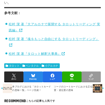
い。
参考文献：
松村 潔 著『大アルカナで展開する タロットリーディング 実
践編』
松村 潔 著『魂をもっと自由にする タロットリーディング』
松村 潔 著『タロット解釈大事典』
タロット
ペンタクル
小アルカナ
ポスト
Bluesky
シェア
送る
リンク
本ブログにおける「タロットカード
ソードのコートカードにおける正位
の意味一覧」ページ完成！
置・逆位置の意味
RECOMMEND