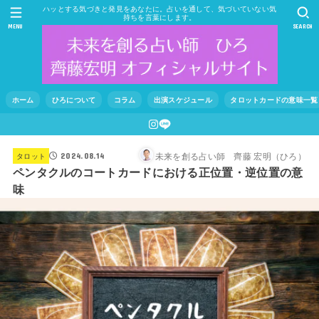
ハッとする気づきと発見をあなたに。占いを通して、気づいていない気
持ちを言葉にします。
MENU
SEARCH
ホーム
ひろについて
コラム
出演スケジュール
タロットカードの意味一覧
未来を創る占い師 齊藤 宏明（ひろ）
タロット
2024.08.14
ペンタクルのコートカードにおける正位置・逆位置の意
味