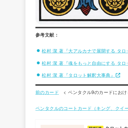
参考文献：
松村 潔 著『大アルカナで展開する タロ
松村 潔 著『魂をもっと自由にする タ
松村 潔 著『タロット解釈大事典』
前のカード
< ペンタクル9のカードにおけ
ペンタクルのコートカード（キング、クイ