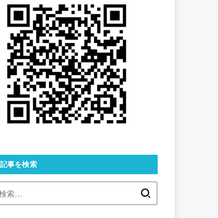
記事を検索
検
索: