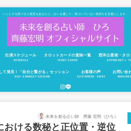
ハッとする気づきと発見をあなたに。占いを通して、気づいていない気持ちを言葉にします。
出演スケジュール
タロットカードの意味一覧
西洋占星術・タロ
SCHEDULE
TAROT CARDS
ASTROLOGY × T
して発見！「自分と繋がる」セッション
お客様の声
お問い合
SELF-CONNECT SESSION
CUSTOMERS’ VOICE
INQUIRIE
未来を創る占い師 齊藤 宏明（ひろ）
における数秘と正位置・逆位