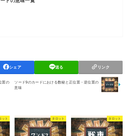
カードの意味一覧
シェア
送る
リンク
位置の
ソード9のカードにおける数秘と正位置・逆位置の
意味
ロット
タロット
タロット