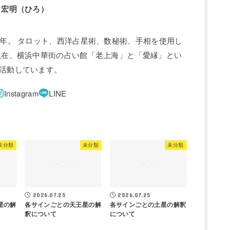
 宏明（ひろ）
0年。 タロット、西洋占星術、数秘術、手相を使用し
現在、横浜中華街の占い館「老上海」と「愛縁」とい
活動しています。
未分類
未分類
未分類
2026.07.25
2026.07.25
星の解
各サインごとの天王星の解
各サインごとの土星の解釈
釈について
について