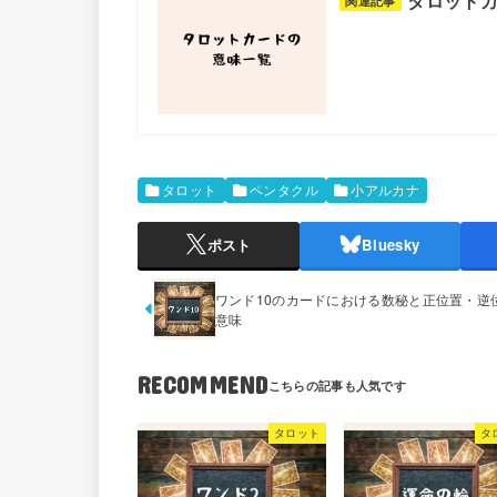
タロット
関連記事
タロット
ペンタクル
小アルカナ
ポスト
Bluesky
ワンド10のカードにおける数秘と正位置・逆
意味
RECOMMEND
タロット
タ