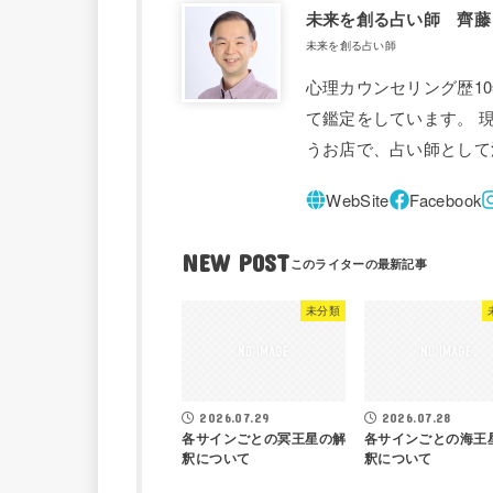
未来を創る占い師 齊藤
未来を創る占い師
心理カウンセリング歴1
て鑑定をしています。 
うお店で、占い師として
NEW POST
未分類
2026.07.29
2026.07.28
各サインごとの冥王星の解
各サインごとの海王
釈について
釈について