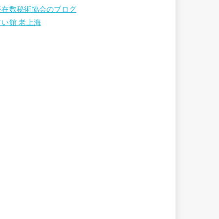
潜在数秘術協会のブログ
占い館 老上海