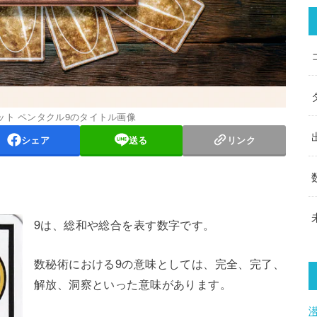
ット ペンタクル9のタイトル画像
シェア
送る
リンク
9は、総和や総合を表す数字です。
数秘術における9の意味としては、完全、完了、
解放、洞察といった意味があります。