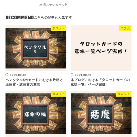
出演スケジュール
RECOMMEND
タロット
コラム
2024.08.03
2024.08.14
ペンタクル5のカードにおける数秘と
本ブログにおける「タロットカードの
正位置・逆位置の意味
意味一覧」ページ完成！
タロット
タロット