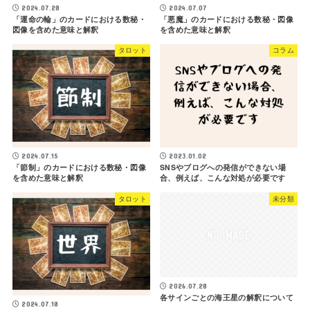
2024.07.28
2024.07.07
「運命の輪」のカードにおける数秘・
「悪魔」のカードにおける数秘・図像
図像を含めた意味と解釈
を含めた意味と解釈
タロット
コラム
2024.07.15
2023.01.02
「節制」のカードにおける数秘・図像
SNSやブログへの発信ができない場
を含めた意味と解釈
合、例えば、こんな対処が必要です
タロット
未分類
2026.07.28
各サインごとの海王星の解釈について
2024.07.18