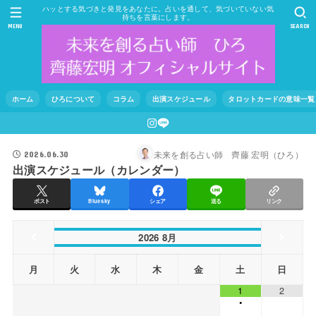
ハッとする気づきと発見をあなたに。占いを通して、気づいていない気
持ちを言葉にします。
MENU
SEARCH
ホーム
ひろについて
コラム
出演スケジュール
タロットカードの意味一覧
未来を創る占い師 齊藤 宏明（ひろ）
2026.06.30
出演スケジュール（カレンダー）
ポスト
Bluesky
シェア
送る
リンク
2026
8月
月
火
水
木
金
土
日
1
2
•