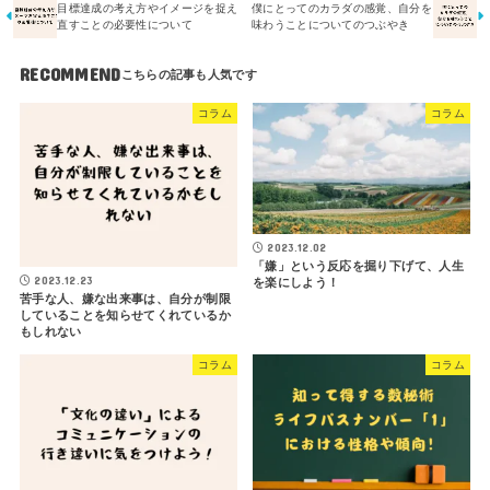
目標達成の考え方やイメージを捉え
僕にとってのカラダの感覚、自分を
直すことの必要性について
味わうことについてのつぶやき
RECOMMEND
コラム
コラム
2023.12.02
「嫌」という反応を掘り下げて、人生
2023.12.23
を楽にしよう！
苦手な人、嫌な出来事は、自分が制限
していることを知らせてくれているか
もしれない
コラム
コラム