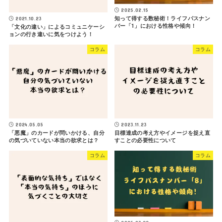
2025.02.15
知って得する数秘術！ライフパスナン
2021.10.23
バー「1」における性格や傾向！
「文化の違い」によるコミュニケーシ
ョンの行き違いに気をつけよう！
コラム
コラム
2024.05.05
2023.11.23
「悪魔」のカードが問いかける、自分
目標達成の考え方やイメージを捉え直
の気づいていない本当の欲求とは？
すことの必要性について
コラム
コラム