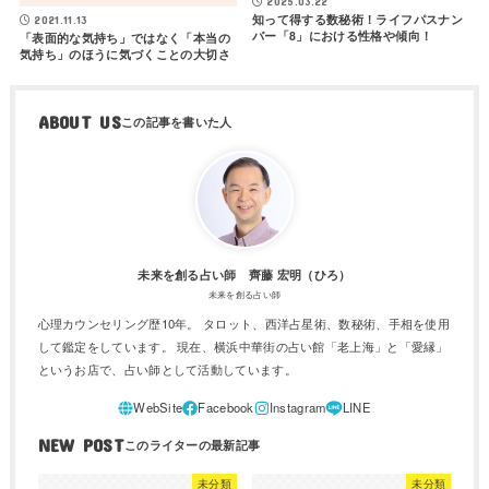
2025.03.22
知って得する数秘術！ライフパスナン
2021.11.13
バー「8」における性格や傾向！
「表面的な気持ち」ではなく「本当の
気持ち」のほうに気づくことの大切さ
ABOUT US
未来を創る占い師 齊藤 宏明（ひろ）
未来を創る占い師
心理カウンセリング歴10年。 タロット、西洋占星術、数秘術、手相を使用
して鑑定をしています。 現在、横浜中華街の占い館「老上海」と「愛縁」
というお店で、占い師として活動しています。
NEW POST
未分類
未分類