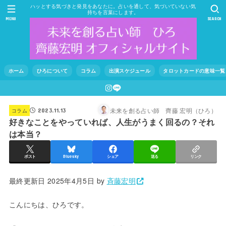
ハッとする気づきと発見をあなたに。占いを通して、気づいていない気
持ちを言葉にします。
MENU
SEARCH
ホーム
ひろについて
コラム
出演スケジュール
タロットカードの意味一覧
未来を創る占い師 齊藤 宏明（ひろ）
コラム
2023.11.13
好きなことをやっていれば、人生がうまく回るの？それ
は本当？
ポスト
Bluesky
シェア
送る
リンク
最終更新日 2025年4月5日 by
斉藤宏明
こんにちは、ひろです。