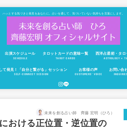
ハッとする気づきと発見をあなたに。占いを通して、気づいていない気持ちを言葉にします。
出演スケジュール
タロットカードの意味一覧
西洋占星術・タロ
SCHEDULE
TAROT CARDS
ASTROLOGY × T
して発見！「自分と繋がる」セッション
お客様の声
お問い合
SELF-CONNECT SESSION
CUSTOMERS’ VOICE
INQUIRIE
未来を創る占い師 齊藤 宏明（ひろ）
における正位置・逆位置の