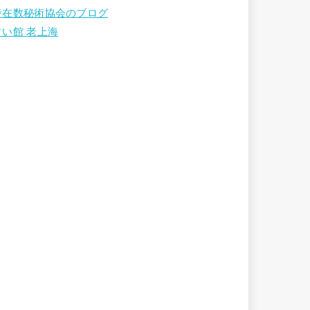
潜在数秘術協会のブログ
占い館 老上海