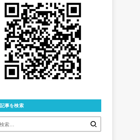
記事を検索
検
索: