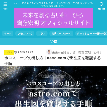
ハッとする気づきと発見をあなたに。占いを通して、気づいていない気
持ちを言葉にします。
MENU
SEARCH
ホーム
ひろについて
コラム
出演スケジュール
タロットカードの意味一覧
未来を創る占い師 齊藤 宏明（ひろ）
コラム
2025.04.28
ホロスコープの出し方｜astro.comで出生図を確認する
手順