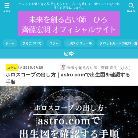
ハッとする気づきと発見をあなたに。占いを通して、気づいていない気
持ちを言葉にします。
MENU
SEARCH
ホーム
ひろについて
コラム
出演スケジュール
タロットカードの意味一覧
未来を創る占い師 齊藤 宏明（ひろ）
コラム
2025.04.28
ホロスコープの出し方｜astro.comで出生図を確認する
手順