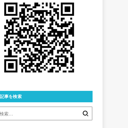
記事を検索
検
索: