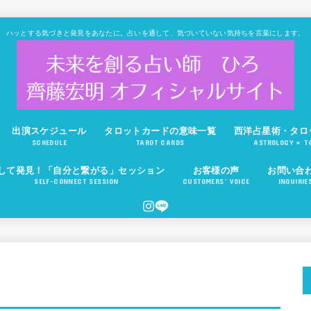
ハッとする気づきと発見をあなたに。占いを通して、気づいていない気持ちを言葉にします。
出演スケジュール
タロットカードの意味一覧
西洋占星術・タロ
SCHEDULE
TAROT CARDS
ASTROLOGY × T
して発見！「自分と繋がる」セッション
お客様の声
お問い合
SELF-CONNECT SESSION
CUSTOMERS’ VOICE
INQUIRIE