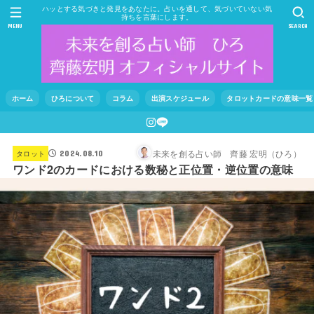
ハッとする気づきと発見をあなたに。占いを通して、気づいていない気
持ちを言葉にします。
MENU
SEARCH
ホーム
ひろについて
コラム
出演スケジュール
タロットカードの意味一覧
未来を創る占い師 齊藤 宏明（ひろ）
タロット
2024.08.10
ワンド2のカードにおける数秘と正位置・逆位置の意味