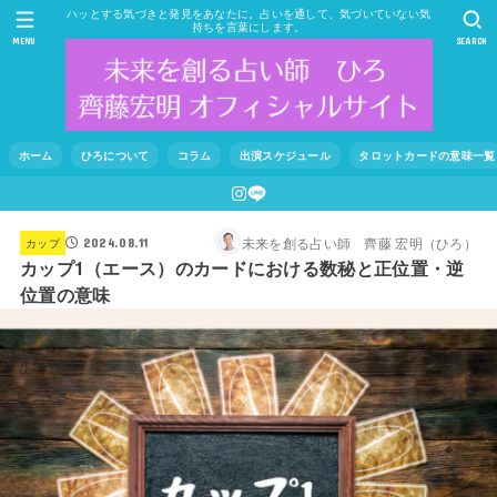
ハッとする気づきと発見をあなたに。占いを通して、気づいていない気
持ちを言葉にします。
MENU
SEARCH
ホーム
ひろについて
コラム
出演スケジュール
タロットカードの意味一覧
未来を創る占い師 齊藤 宏明（ひろ）
カップ
2024.08.11
カップ1（エース）のカードにおける数秘と正位置・逆
位置の意味