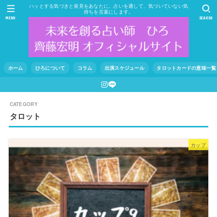
ハッとする気づきと発見をあなたに。占いを通して、気づいていない気
持ちを言葉にします。
MENU
SEARCH
ホーム
ひろについて
コラム
出演スケジュール
タロットカードの意味一覧
タロット
カップ