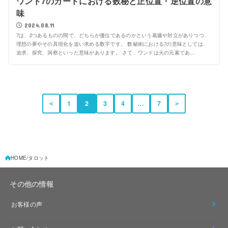
ワンド7のカードにおける数秘と正位置・逆位置の意
味
2024.08.11
7は、2つあるものの間で、どちらが優位であるのかという葛藤や対立がありつつ、
理想の夢やその具現化を追い求める数字です。 数秘術における7の意味としては、
追求、探究、洞察といった意味があります。 さて、ワンドは火の元素であ...
＜
1
2
3
4
…
7
＞
HOME
タロット
その他の情報
お客様の声