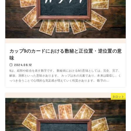
カップ9のカードにおける数秘と正位置・逆位置の意
味
2024.08.12
9は、総和や総合を表す数字です。 数秘術における9の意味としては、完全、完了、
解放、洞察といった意味があります。 カップは水の元素であり、本来は吸収し、く
っつき合うことで心理的な充足感が増えていく性質があります。 数字の...
タロット