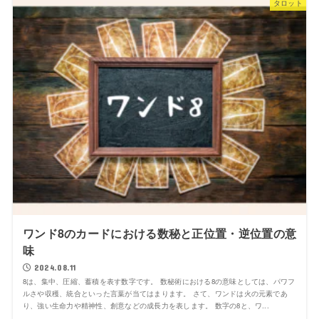
タロット
ワンド8のカードにおける数秘と正位置・逆位置の意
味
2024.08.11
8は、集中、圧縮、蓄積を表す数字です。 数秘術における8の意味としては、パワフ
ルさや収穫、統合といった言葉が当てはまります。 さて、ワンドは火の元素であ
り、強い生命力や精神性、創意などの成長力を表します。 数字の8と、ワ...