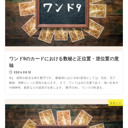
ワンド9のカードにおける数秘と正位置・逆位置の意
味
2024.08.12
9は、総和や総合を表す数字です。 数秘術における9の意味としては、完全、完了、
解放、洞察といった意味があります。 さて、ワンドは火の元素であり、強い生命力
や精神性、創意などの成長力を表します。 数字の9と、ワンドの性質を...
タロット