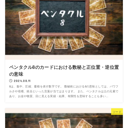
ペンタクル8のカードにおける数秘と正位置・逆位置
の意味
2024.08.11
8は、集中、圧縮、蓄積を表す数字です。 数秘術における8の意味としては、パワフ
ルさや収穫、統合といった言葉が当てはまります。 また、ペンタクルは土の元素で
あり、お金や物質、目に見える実績・結果、有限性を意味することも多い...
ソード