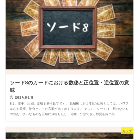
ソード8のカードにおける数秘と正位置・逆位置の意
味
2024.08.11
8は、集中、圧縮、蓄積を表す数字です。 数秘術における8の意味としては、パワフ
ルさや収穫、統合といった言葉が当てはまります。 そして、ソードは、形のないも
のやあいまいなものを正確に分析したり、分離・分類できる性質を持つ風...
カップ