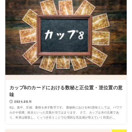
カップ8のカードにおける数秘と正位置・逆位置の意
味
2024.08.11
8は、集中、圧縮、蓄積を表す数字です。 数秘術における8の意味としては、パワフ
ルさや収穫、統合といった言葉が当てはまります。 さて、カップは水の元素であ
り、本来は吸収し、くっつき合うことで心理的な充足感が増えていく性質が...