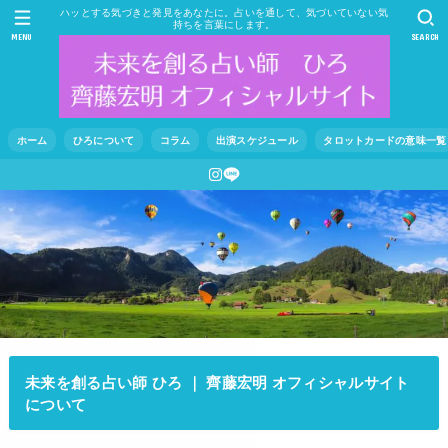
ハッとする気づきと発見をあなたに。占いを通して、気づいていない気
持ちを言葉にします。
MENU
SEARCH
ホーム
ひろについて
コラム
出演スケジュール
タロットカードの意味一覧
未来を創る占い師 ひろ ｜ 齊藤宏明 オフィシャルサイト
について